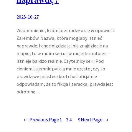
2025-10-27
Wspomnienie, które przerodziło się w opowieść
Zarembów. Nazwa, która mogłaby istnieć
naprawdę. I choć nigdzie jej nie znajdziecie na
mapie, to w moim sercu i w mojej literaturze –
istnieje bardzo realnie. Czytelnicy serii Pod
cieniem tajemnic pytają mnie często, czy to
prawdziwe miasteczko. I choć oficjalnie
odpowiadam, że to fikcja literacka, prawda jest
odrobinę…
←
Previous Page
Next Page
→
1
2
3
4
…
9