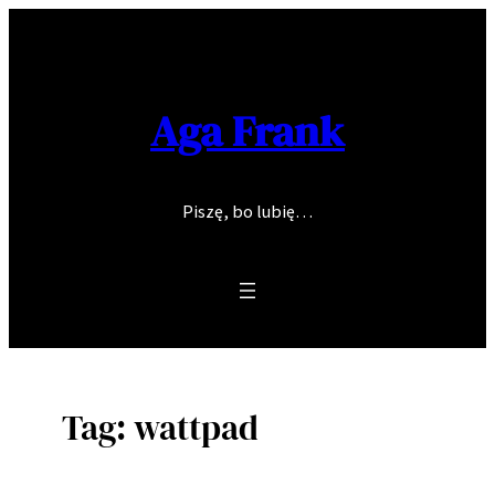
Skip
to
content
Aga Frank
Piszę, bo lubię…
Tag:
wattpad