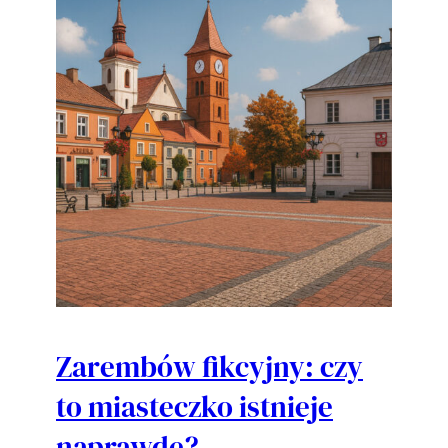
Zarembów fikcyjny: czy
to miasteczko istnieje
naprawdę?