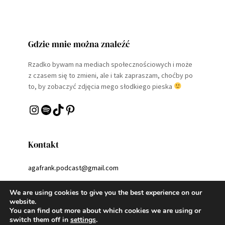
Gdzie mnie można znaleźć
Rzadko bywam na mediach społecznościowych i może
z czasem się to zmieni, ale i tak zapraszam, choćby po
to, by zobaczyć zdjęcia mego słodkiego pieska
Instagram
Spotify
TikTok
Pinterest
Kontakt
agafrank.podcast@gmail.com
We are using cookies to give you the best experience on our
website.
You can find out more about which cookies we are using or
switch them off in
settings
.
Copyright 2023 | A WordPress Theme By
SuperbThemes