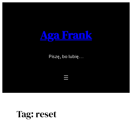
Skip
to
content
Aga Frank
Piszę, bo lubię…
Tag:
reset